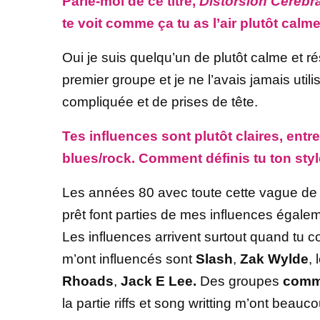
Parle-moi de ce titre,
Distorsion Cérébr
te voit comme ça tu as l’air plutôt calm
Oui je suis quelqu’un de plutôt calme et ré
premier groupe et je ne l’avais jamais utili
compliquée et de prises de tête.
Tes influences sont plutôt claires, ent
blues/rock. Comment définis tu ton styl
Les années 80 avec toute cette vague de 
prêt font parties de mes influences égale
Les influences arrivent surtout quand tu 
m’ont influencés sont
Slash
,
Zak Wylde
, 
Rhoads
,
Jack E Lee.
Des groupes
comm
la partie riffs et song writting m’ont bea