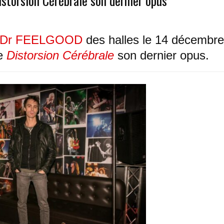
storsion Cérébrale son dernier opus
Dr FEELGOOD
des halles le 14 décembre
de
Distorsion Cérébrale
son dernier opus.