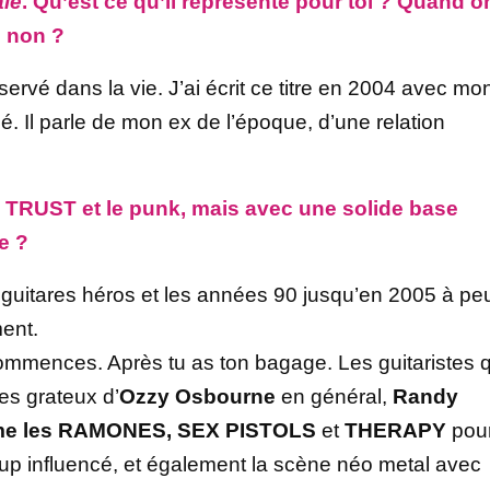
ale
. Qu’est ce qu’il représente pour toi ? Quand o
e non ?
servé dans la vie. J’ai écrit ce titre en 2004 avec mo
sé. Il parle de mon ex de l’époque, d’une relation
re TRUST et le punk, mais avec une solide base
e ?
guitares héros et les années 90 jusqu’en 2005 à pe
ment.
commences. Après tu as ton bagage. Les guitaristes q
les grateux d’
Ozzy Osbourne
en général,
Randy
e les RAMONES, SEX PISTOLS
et
THERAPY
pou
ucoup influencé, et également la scène néo metal avec