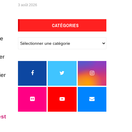
3 août 2026
CATÉGORIES
me
u
er
ier
est