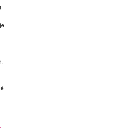
t
je
e.
hé