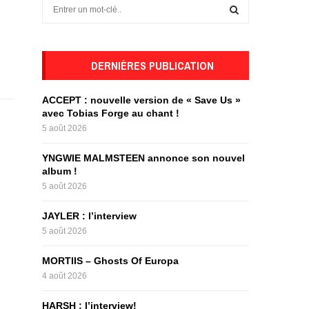
S
e
a
S
r
c
DERNIÈRES PUBLICATION
E
h
f
A
ACCEPT : nouvelle version de « Save Us »
o
avec Tobias Forge au chant !
r
R
5 août 2026
:
C
YNGWIE MALMSTEEN annonce son nouvel
album !
H
5 août 2026
JAYLER : l’interview
5 août 2026
MORTIIS – Ghosts Of Europa
4 août 2026
HARSH : l’interview!