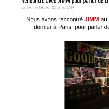
Rencontre avec JIMM pour parler de Di
par
Stephan Birlouez
2 janvier 2019
Nous avons rencontré
JIMM
au
dernier à Paris pour parler 