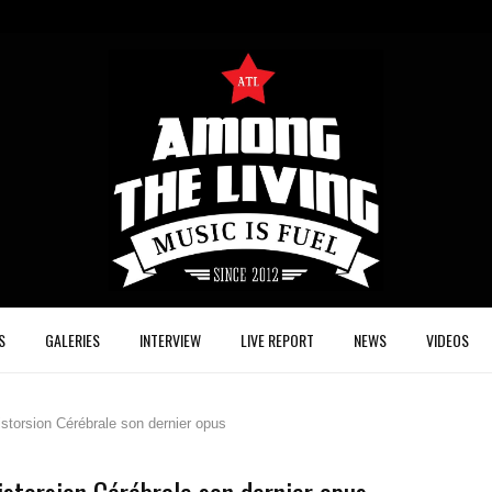
S
GALERIES
INTERVIEW
LIVE REPORT
NEWS
VIDEOS
storsion Cérébrale son dernier opus