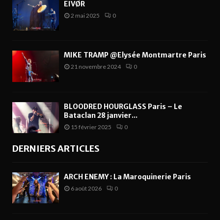
EIVØR
2 mai 2025
0
MIKE TRAMP @Elysée Montmartre Paris
21 novembre 2024
0
BLOODRED HOURGLASS Paris – Le
Bataclan 28 janvier...
15 février 2025
0
DERNIERS ARTICLES
ARCH ENEMY : La Maroquinerie Paris
6 août 2026
0