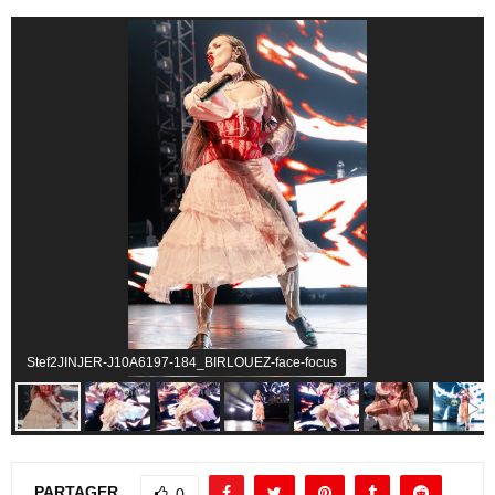
Stef2JINJER-J10A6197-184_BIRLOUEZ-face-focus
PARTAGER
0