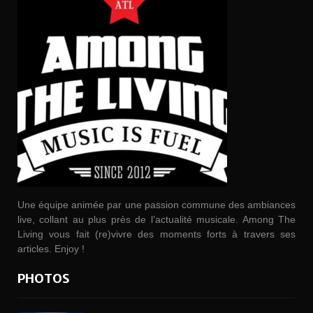
Une équipe animée par une passion commune des ambiances
live, collant au plus près de l’actualité musicale. Among The
Living vous fait (re)vivre des moments forts à travers ses
articles. Enjoy !
PHOTOS