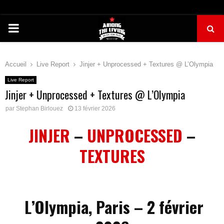
PRIMARY
MENU
Accueil
Live Report
Jinjer + Unprocessed + Textures @ L’Olympia
Live Report
Jinjer + Unprocessed + Textures @ L’Olympia
par
Stephan Birlouez
13 février 2026
JINJER
–
UNPROCESSED
–
TEXTURES
L’Olympia, Paris – 2 février