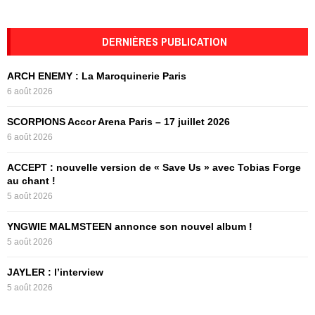
a
S
r
c
DERNIÈRES PUBLICATION
E
h
f
A
ARCH ENEMY : La Maroquinerie Paris
o
6 août 2026
r
R
:
SCORPIONS Accor Arena Paris – 17 juillet 2026
C
6 août 2026
H
ACCEPT : nouvelle version de « Save Us » avec Tobias Forge
au chant !
5 août 2026
YNGWIE MALMSTEEN annonce son nouvel album !
5 août 2026
JAYLER : l’interview
5 août 2026