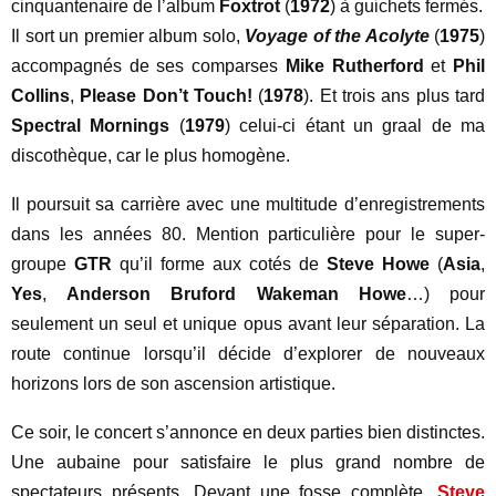
cinquantenaire de l’album
Foxtrot
(
1972
) à guichets fermés.
Il sort un premier album solo,
Voyage of the Acolyte
(
1975
)
accompagnés de ses comparses
Mike Rutherford
et
Phil
Collins
,
Please Don’t Touch!
(
1978
). Et trois ans plus tard
Spectral Mornings
(
1979
) celui-ci étant un graal de ma
discothèque, car le plus homogène.
Il poursuit sa carrière avec une multitude d’enregistrements
dans les années 80. Mention particulière pour le super-
groupe
GTR
qu’il forme aux cotés de
Steve Howe
(
Asia
,
Yes
,
Anderson Bruford Wakeman Howe
…) pour
seulement un seul et unique opus avant leur séparation. La
route continue lorsqu’il décide d’explorer de nouveaux
horizons lors de son ascension artistique.
Ce soir, le concert s’annonce en deux parties bien distinctes.
Une aubaine pour satisfaire le plus grand nombre de
spectateurs présents. Devant une fosse complète,
Steve