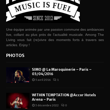
Une équipe animée par une passion commune des ambiances
live, collant au plus près de l’actualité musicale. Among The
Living vous fait (re)vivre des moments forts à travers ses
articles. Enjoy !
PHOTOS
SIMO @ La Maroquinerie – Paris –
03/04/2016
5 avril 2016
1
WITHIN TEMPTATION @Accor Hotels
Arena – Paris
5 décembre 2022
0