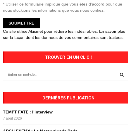
* Utiliser ce formulaire implique que vous êtes d'accord pour que
nous stockions les informations que vous nous confiez.
Ce site utilise Akismet pour réduire les indésirables.
En savoir plus
sur la façon dont les données de vos commentaires sont traitées
.
TROUVER EN UN CLIC !
S
e
a
S
r
c
DERNIÈRES PUBLICATION
E
h
f
A
TEMPT FATE : l’interview
o
7 août 2026
r
R
:
ARCH ENEMY : La Maroquinerie Paris