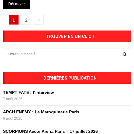
Découvrir
Pagination
1
2
des
TROUVER EN UN CLIC !
publications
S
e
a
S
r
c
DERNIÈRES PUBLICATION
E
h
f
A
TEMPT FATE : l’interview
o
7 août 2026
r
R
:
ARCH ENEMY : La Maroquinerie Paris
C
6 août 2026
H
SCORPIONS Accor Arena Paris – 17 juillet 2026