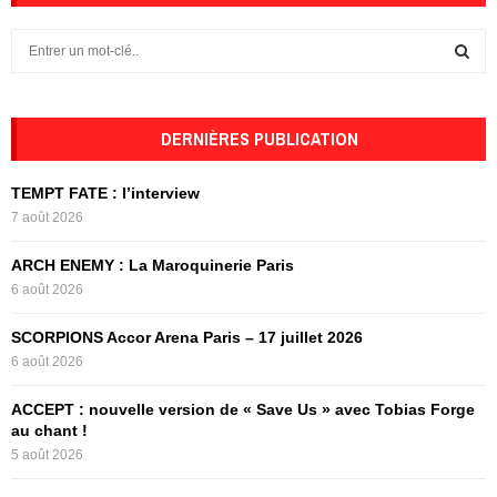
S
e
a
S
r
c
DERNIÈRES PUBLICATION
E
h
f
A
TEMPT FATE : l’interview
o
7 août 2026
r
R
:
ARCH ENEMY : La Maroquinerie Paris
C
6 août 2026
H
SCORPIONS Accor Arena Paris – 17 juillet 2026
6 août 2026
ACCEPT : nouvelle version de « Save Us » avec Tobias Forge
au chant !
5 août 2026