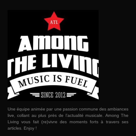
Une équipe animée par une passion commune des ambiances
live, collant au plus près de l’actualité musicale. Among The
Living vous fait (re)vivre des moments forts à travers ses
articles. Enjoy !