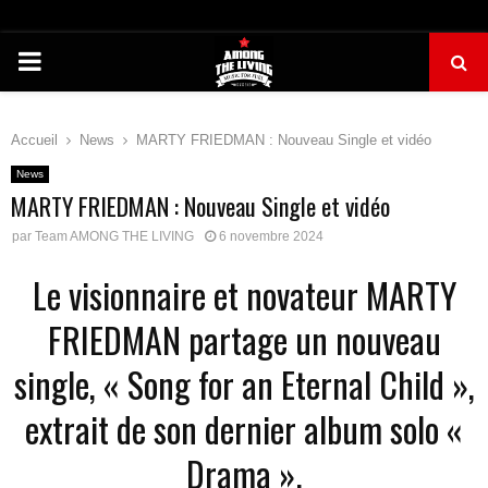
PRIMARY
MENU
Accueil
News
MARTY FRIEDMAN : Nouveau Single et vidéo
News
MARTY FRIEDMAN : Nouveau Single et vidéo
par
Team AMONG THE LIVING
6 novembre 2024
Le visionnaire et novateur MARTY
FRIEDMAN partage un nouveau
single, « Song for an Eternal Child »,
extrait de son dernier album solo «
Drama ».