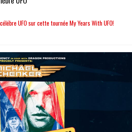
élébre UFO
 célébre UFO sur cette tournée My Years With UFO!