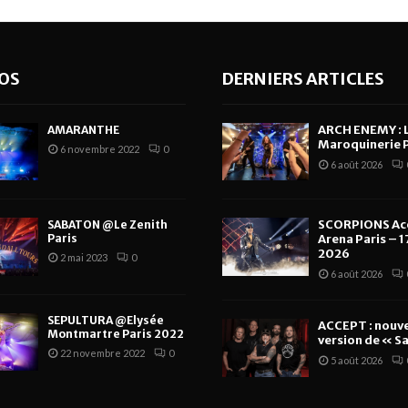
OS
DERNIERS ARTICLES
ARCH ENEMY : 
AMARANTHE
Maroquinerie P
6 novembre 2022
0
6 août 2026
SCORPIONS Ac
SABATON @Le Zenith
Paris
Arena Paris – 17
2026
2 mai 2023
0
6 août 2026
SEPULTURA @Elysée
ACCEPT : nouve
Montmartre Paris 2022
version de « Sa
22 novembre 2022
0
5 août 2026