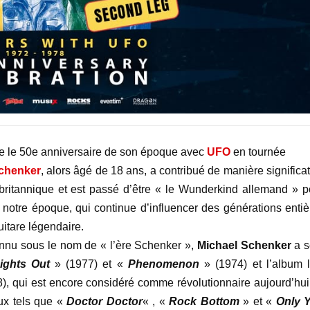
re le 50e anniversaire de son époque avec
UFO
en tournée
chenker
, alors âgé de 18 ans, a contribué de manière significa
britannique et est passé d’être « le Wunderkind allemand » p
 notre époque, qui continue d’influencer des générations entiè
itare légendaire.
nu sous le nom de « l’ère Schenker »,
Michael Schenker
a s
ights Out
» (1977) et «
Phenomenon
» (1974) et l’album l
), qui est encore considéré comme révolutionnaire aujourd’hui,
ux tels que «
Doctor Doctor
« , «
Rock Bottom
» et «
Only 