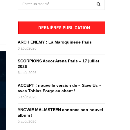
S
e
a
S
r
c
DERNIÈRES PUBLICATION
E
h
f
A
ARCH ENEMY : La Maroquinerie Paris
o
6 août 2026
r
R
:
SCORPIONS Accor Arena Paris – 17 juillet
C
2026
6 août 2026
H
ACCEPT : nouvelle version de « Save Us »
avec Tobias Forge au chant !
5 août 2026
YNGWIE MALMSTEEN annonce son nouvel
album !
5 août 2026