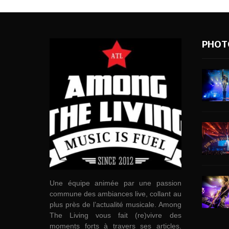
PHOT
Une équipe animée par une passion
commune des ambiances live, collant au
plus près de l’actualité musicale. Among
The Living vous fait (re)vivre des
moments forts à travers ses articles.