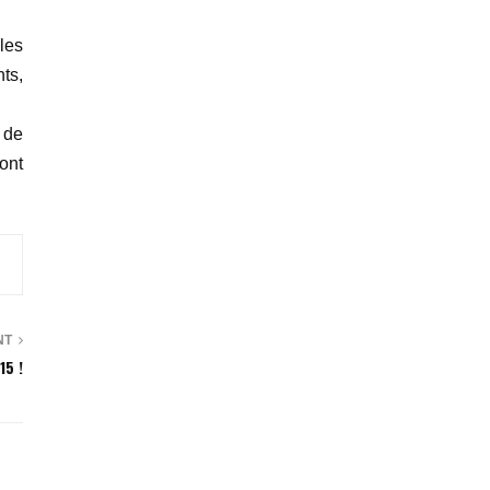
les
ts,
 de
ont
NT
15 !