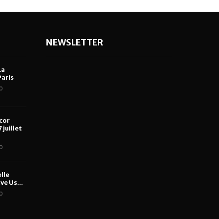
NEWSLETTER
La
aris
0
cor
 juillet
0
lle
ve Us...
0