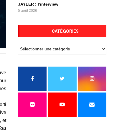
JAYLER : l’interview
5 août 2026
CATÉGORIES
tive
our
res
orti
ive
 et
You