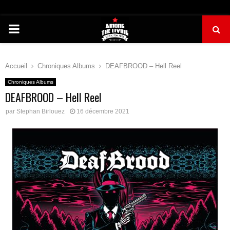
PRIMARY
MENU
Accueil
Chroniques Albums
DEAFBROOD – Hell Reel
Chroniques Albums
DEAFBROOD – Hell Reel
par
Stephan Birlouez
16 décembre 2021