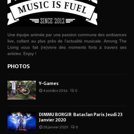
Une équipe animée par une passion commune des ambiances
live, collant au plus près de l’actualité musicale. Among The
Living vous fait (re)vivre des moments forts à travers ses
articles. Enjoy !
PHOTOS
Y-Games
4 octobre 2016
0
DIMMU BORGIR Bataclan Paris Jeudi 23
Janvier 2020
28 janvier 2020
0