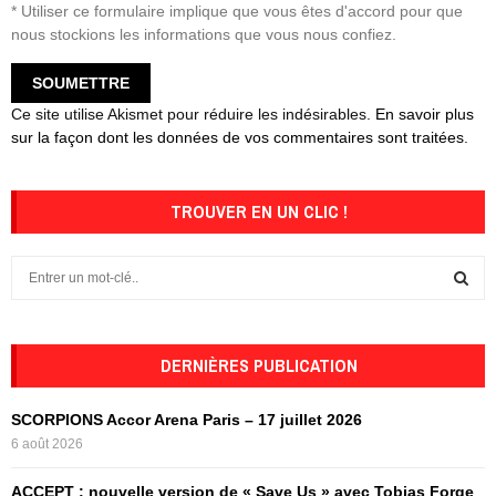
* Utiliser ce formulaire implique que vous êtes d'accord pour que
nous stockions les informations que vous nous confiez.
Ce site utilise Akismet pour réduire les indésirables.
En savoir plus
sur la façon dont les données de vos commentaires sont traitées
.
TROUVER EN UN CLIC !
S
e
a
S
r
c
DERNIÈRES PUBLICATION
E
h
f
A
SCORPIONS Accor Arena Paris – 17 juillet 2026
o
6 août 2026
r
R
:
ACCEPT : nouvelle version de « Save Us » avec Tobias Forge