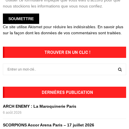
nous stockions les informations que vous nous confiez.
Ce site utilise Akismet pour réduire les indésirables.
En savoir plus
sur la façon dont les données de vos commentaires sont traitées
.
TROUVER EN UN CLIC !
S
e
a
S
r
c
DERNIÈRES PUBLICATION
E
h
f
A
ARCH ENEMY : La Maroquinerie Paris
o
6 août 2026
r
R
:
SCORPIONS Accor Arena Paris – 17 juillet 2026
C