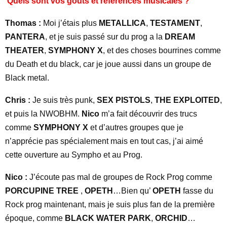
Quels sont vos gouts et références musicales ?
Thomas :
Moi j’étais plus
METALLICA
,
TESTAMENT
,
PANTERA
, et je suis passé sur du prog a la
DREAM
THEATER
,
SYMPHONY X
, et des choses bourrines comme
du Death et du black, car je joue aussi dans un groupe de
Black metal.
Chris :
Je suis très punk,
SEX PISTOLS
,
THE EXPLOITED
,
et puis la NWOBHM.
Nico
m’a fait découvrir des trucs
comme
SYMPHONY X
et d’autres groupes que je
n’apprécie pas spécialement mais en tout cas, j’ai aimé
cette ouverture au Sympho et au Prog.
Nico :
J’écoute pas mal de groupes de Rock Prog comme
PORCUPINE TREE
,
OPETH
…Bien qu’
OPETH
fasse du
Rock prog maintenant, mais je suis plus fan de la première
époque, comme
BLACK WATER PARK
,
ORCHID
…