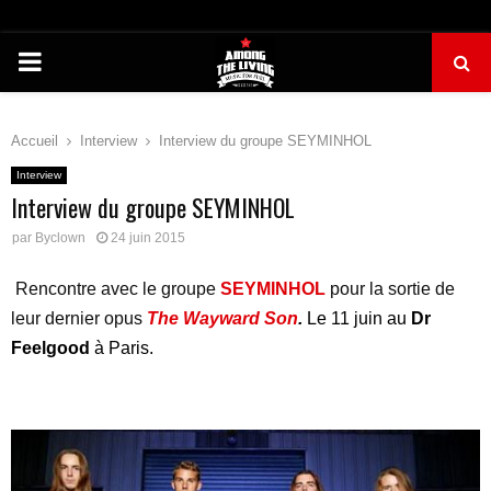
PRIMARY
MENU
Accueil
Interview
Interview du groupe SEYMINHOL
Interview
Interview du groupe SEYMINHOL
par
Byclown
24 juin 2015
Rencontre avec le groupe
SEYMINHOL
pour la sortie de
leur dernier opus
The Wayward Son
.
Le 11 juin au
Dr
Feelgood
à Paris.