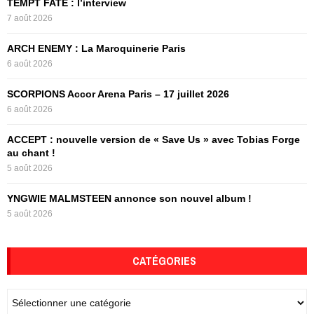
TEMPT FATE : l’interview
o
7 août 2026
r
R
:
ARCH ENEMY : La Maroquinerie Paris
C
6 août 2026
H
SCORPIONS Accor Arena Paris – 17 juillet 2026
6 août 2026
ACCEPT : nouvelle version de « Save Us » avec Tobias Forge
au chant !
5 août 2026
YNGWIE MALMSTEEN annonce son nouvel album !
5 août 2026
CATÉGORIES