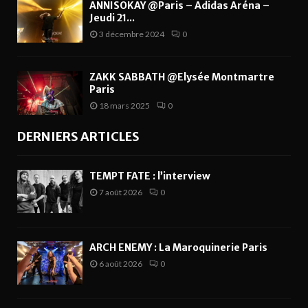
ANNISOKAY @Paris – Adidas Aréna –
Jeudi 21...
3 décembre 2024
0
ZAKK SABBATH @Elysée Montmartre
Paris
18 mars 2025
0
DERNIERS ARTICLES
TEMPT FATE : l’interview
7 août 2026
0
ARCH ENEMY : La Maroquinerie Paris
6 août 2026
0