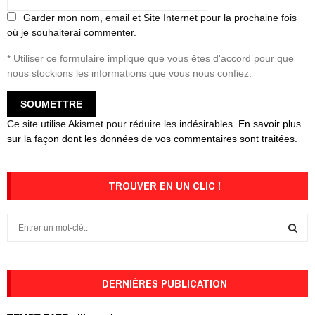
Garder mon nom, email et Site Internet pour la prochaine fois
où je souhaiterai commenter.
* Utiliser ce formulaire implique que vous êtes d'accord pour que
nous stockions les informations que vous nous confiez.
Ce site utilise Akismet pour réduire les indésirables.
En savoir plus
sur la façon dont les données de vos commentaires sont traitées
.
TROUVER EN UN CLIC !
S
e
a
S
r
c
DERNIÈRES PUBLICATION
E
h
f
A