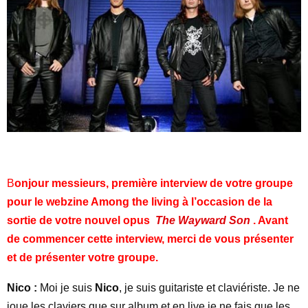
B
onjour messieurs, première interview de votre groupe
pour le webzine Among the living à l’occasion de la
sortie de votre nouvel opus
The Wayward Son
. Avant
de commencer cette interview, merci de vous présenter
et de présenter votre groupe.
Nico :
Moi je suis
Nico
, je suis guitariste et claviériste. Je ne
joue les claviers que sur album et en live je ne fais que les