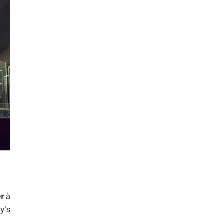
r
à
y’s