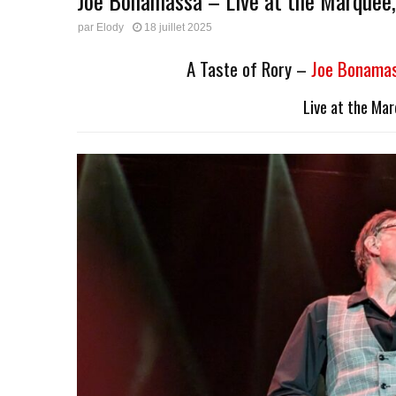
Joe Bonamassa – Live at the Marquee
par
Elody
18 juillet 2025
A Taste of Rory –
Joe Bonama
Live at the Ma