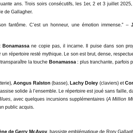
ante ans. Trois soirs consécutifs, les 1er, 2 et 3 juillet 2025,
le de Gallagher.
 son fantôme. C’est un honneur, une émotion immense.” –
 :
Bonamassa
ne copie pas, il incarne. Il puise dans son pro
ir un répertoire resté mythique. Le son est brut, dense, respect
t transparaître la touche
Bonamassa
: plus tranchante, parfois 
terie),
Aongus Ralston
(basse),
Lachy Doley
(claviers) et
Co
 assise solide à l’ensemble. Le répertoire est joué sans faille, 
Blues
, avec quelques incursions supplémentaires (
A Million Mi
un public acquis.
è
ne de Gerry McAvoy
, bassiste emblématique de Rory Gallagh