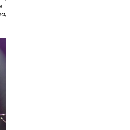
ht
–
ct,