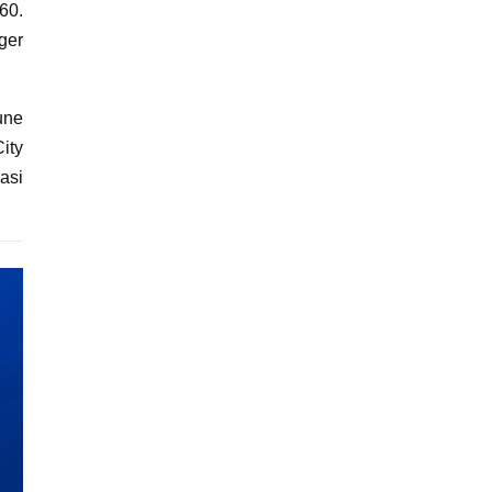
60.
ger
une
ity
asi