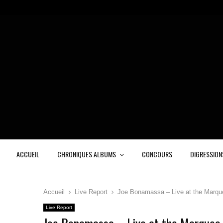
ACCUEIL
CHRONIQUES ALBUMS
CONCOURS
DIGRESSION
Accueil
Live Report
Joe Bonamassa – Live at the Marque
Live Report