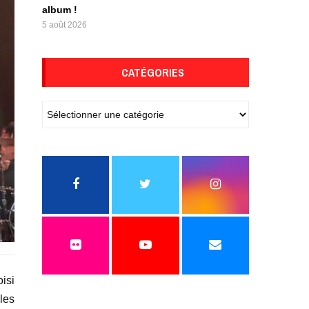
album !
5 août 2026
CATÉGORIES
oisi
 les