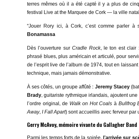
terres mêmes où il a été capté il y a plus de cinqu
festival Live at the Marquee de Cork — la ville nata
“Jouer Rory ici, à Cork, c’est comme parler à
Bonamassa
Dès l’ouverture sur
Cradle Rock
, le ton est clair
phrasé blues, plus américain et articulé, pour serv
de l’esprit live de l’album de 1974, tout en laissan
technique, mais jamais démonstrative.
À ses côtés, un groupe affûté :
Jeremy Stacey
(bat
Brady
, guitariste rythmique irlandais, ajoutent une
l’ordre original, de
Walk on Hot Coals
à
Bullfrog 
Away
,
I Fall Apart
) sont accueillis avec ferveur par 
Gerry McAvoy, m
émoire vivante du Gallagher Band
Parmi les temps forts de la soirée,
l
’
arriv
ée sur sc