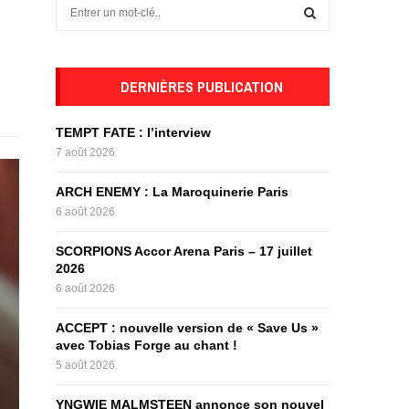
S
e
a
S
r
c
DERNIÈRES PUBLICATION
E
h
f
A
TEMPT FATE : l’interview
o
7 août 2026
r
R
:
ARCH ENEMY : La Maroquinerie Paris
C
6 août 2026
H
SCORPIONS Accor Arena Paris – 17 juillet
2026
6 août 2026
ACCEPT : nouvelle version de « Save Us »
avec Tobias Forge au chant !
5 août 2026
YNGWIE MALMSTEEN annonce son nouvel