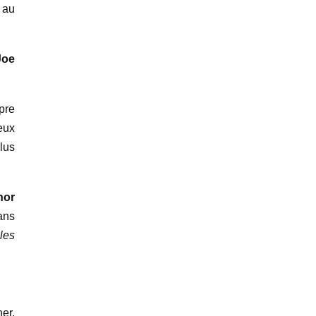
 au
Joe
pre
ueux
plus
nor
dans
les
er,