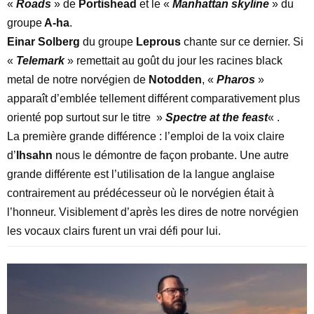
«
Roads
» de
Portishead
et le «
Manhattan skyline
» du
groupe
A-ha
.
Einar Solberg
du groupe
Leprous
chante sur ce dernier. Si
«
Telemark
» remettait au goût du jour les racines black
metal de notre norvégien de
Notodden
, «
Pharos
»
apparaît d’emblée tellement différent comparativement plus
orienté pop surtout sur le titre »
Spectre at the feast
« .
La première grande différence : l’emploi de la voix claire
d’
Ihsahn
nous le démontre de façon probante. Une autre
grande différente est l’utilisation de la langue anglaise
contrairement au prédécesseur où le norvégien était à
l’honneur. Visiblement d’après les dires de notre norvégien
les vocaux clairs furent un vrai défi pour lui.