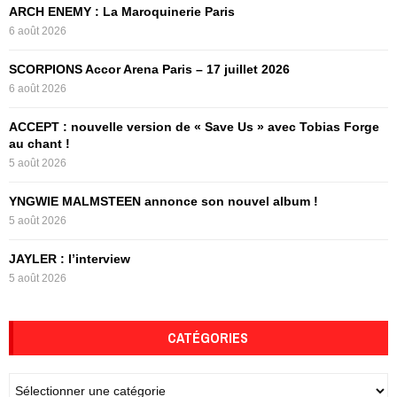
f
A
ARCH ENEMY : La Maroquinerie Paris
o
6 août 2026
r
R
:
SCORPIONS Accor Arena Paris – 17 juillet 2026
C
6 août 2026
H
ACCEPT : nouvelle version de « Save Us » avec Tobias Forge
au chant !
5 août 2026
YNGWIE MALMSTEEN annonce son nouvel album !
5 août 2026
JAYLER : l’interview
5 août 2026
CATÉGORIES