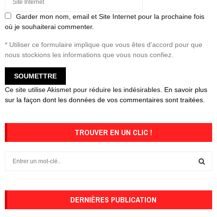
Garder mon nom, email et Site Internet pour la prochaine fois
où je souhaiterai commenter.
* Utiliser ce formulaire implique que vous êtes d'accord pour que
nous stockions les informations que vous nous confiez.
Ce site utilise Akismet pour réduire les indésirables.
En savoir plus
sur la façon dont les données de vos commentaires sont traitées
.
TROUVER EN UN CLIC !
S
e
a
S
r
c
DERNIÈRES PUBLICATION
E
h