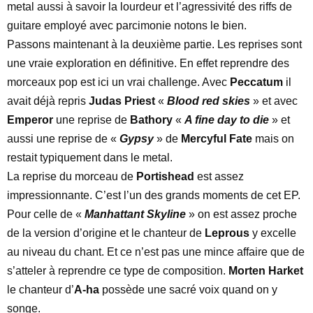
metal aussi à savoir la lourdeur et l’agressivité des riffs de
guitare employé avec parcimonie notons le bien.
Passons maintenant à la deuxième partie. Les reprises sont
une vraie exploration en définitive. En effet reprendre des
morceaux pop est ici un vrai challenge. Avec
Peccatum
il
avait déjà repris
Judas Priest
«
Blood red skies
» et avec
Emperor
une reprise de
Bathory
«
A fine day to die
» et
aussi une reprise de «
Gypsy
» de
Mercyful Fate
mais on
restait typiquement dans le metal.
La reprise du morceau de
Portishead
est assez
impressionnante. C’est l’un des grands moments de cet EP.
Pour celle de «
Manhattant Skyline
» on est assez proche
de la version d’origine et le chanteur de
Leprous
y excelle
au niveau du chant. Et ce n’est pas une mince affaire que de
s’atteler à reprendre ce type de composition.
Morten Harket
le chanteur d’
A-ha
possède une sacré voix quand on y
songe.