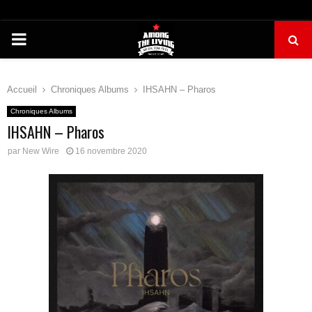
PRIMARY
MENU
Accueil
Chroniques Albums
IHSAHN – Pharos
Chroniques Albums
IHSAHN – Pharos
par
New Wire
16 novembre 2020