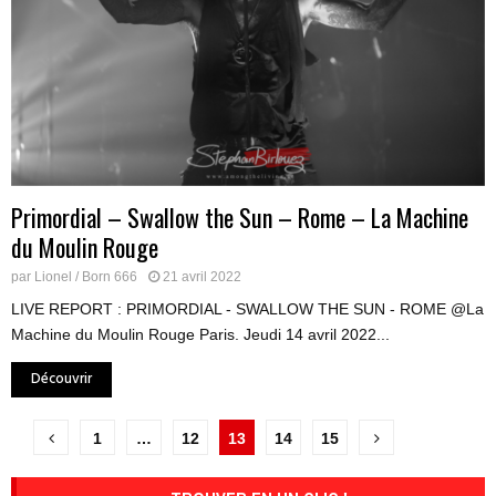
Primordial – Swallow the Sun – Rome – La Machine
du Moulin Rouge
par
Lionel / Born 666
21 avril 2022
LIVE REPORT : PRIMORDIAL - SWALLOW THE SUN - ROME @La
Machine du Moulin Rouge Paris. Jeudi 14 avril 2022...
Découvrir
Pagination
1
…
12
13
14
15
des