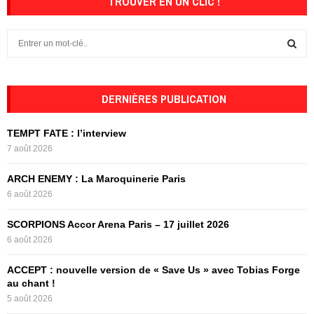
TROUVER EN UN CLIC !
publications
S
e
a
S
r
c
DERNIÈRES PUBLICATION
E
h
f
A
TEMPT FATE : l’interview
o
7 août 2026
r
R
:
ARCH ENEMY : La Maroquinerie Paris
C
6 août 2026
H
SCORPIONS Accor Arena Paris – 17 juillet 2026
6 août 2026
ACCEPT : nouvelle version de « Save Us » avec Tobias Forge
au chant !
5 août 2026