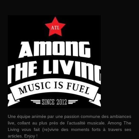
Une équipe animée par une passion commune des ambiances
live, collant au plus près de l’actualité musicale. Among The
Living vous fait (re)vivre des moments forts à travers ses
articles. Enjoy !