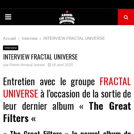
PRIMARY
MENU
Accueil
Interview
INTERVIEW FRACTAL UNIVERSE
Interview
INTERVIEW FRACTAL UNIVERSE
par
Pierre-Arnaud Jonard
16 avril 2025
Entretien avec le groupe
FRACTAL
UNIVERSE
à l’occasion de la sortie de
leur dernier album «
The Great
Filters «
« The Great Filters » le nouvel album de