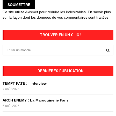
Ce site utilise Akismet pour réduire les indésirables.
En savoir plus
sur la façon dont les données de vos commentaires sont traitées
.
TROUVER EN UN CLIC !
S
e
a
S
r
c
DERNIÈRES PUBLICATION
E
h
f
A
TEMPT FATE : l’interview
o
7 août 2026
r
R
:
ARCH ENEMY : La Maroquinerie Paris
C
6 août 2026
H